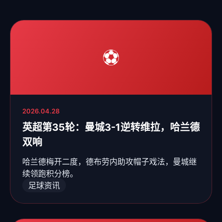
⚽
2026.04.28
英超第35轮：曼城3-1逆转维拉，哈兰德
双响
哈兰德梅开二度，德布劳内助攻帽子戏法，曼城继
续领跑积分榜。
足球资讯